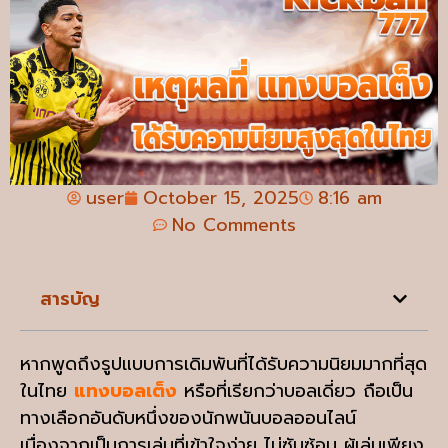
user
October 15, 2025
8:16 am
No Comments
สารบัญ
หากพูดถึงรูปแบบการเดิมพันที่ได้รับความนิยมมากที่สุด
ในไทย
แทงบอลเต็ง
หรือที่เรียกว่าบอลเดี่ยว ถือเป็น
ทางเลือกอันดับหนึ่งของนักพนันบอลออนไลน์
เนื่องจากเป็นการเล่นที่เข้าใจง่าย ไม่ซับซ้อน ผู้เล่นเพียง