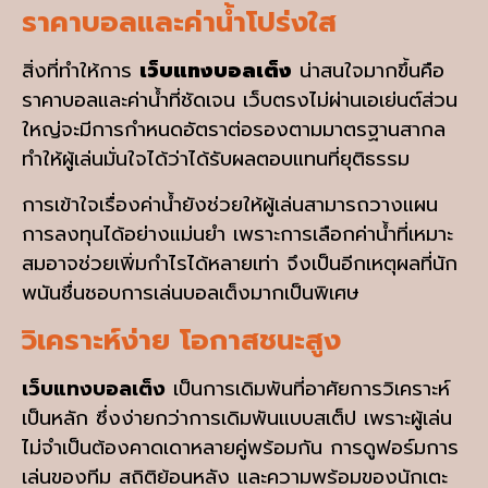
ราคาบอลและค่าน้ำโปร่งใส
สิ่งที่ทำให้การ
เว็บแทงบอลเต็ง
น่าสนใจมากขึ้นคือ
ราคาบอลและค่าน้ำที่ชัดเจน เว็บตรงไม่ผ่านเอเย่นต์ส่วน
ใหญ่จะมีการกำหนดอัตราต่อรองตามมาตรฐานสากล
ทำให้ผู้เล่นมั่นใจได้ว่าได้รับผลตอบแทนที่ยุติธรรม
การเข้าใจเรื่องค่าน้ำยังช่วยให้ผู้เล่นสามารถวางแผน
การลงทุนได้อย่างแม่นยำ เพราะการเลือกค่าน้ำที่เหมาะ
สมอาจช่วยเพิ่มกำไรได้หลายเท่า จึงเป็นอีกเหตุผลที่นัก
พนันชื่นชอบการเล่นบอลเต็งมากเป็นพิเศษ
วิเคราะห์ง่าย โอกาสชนะสูง
เว็บแทงบอลเต็ง
เป็นการเดิมพันที่อาศัยการวิเคราะห์
เป็นหลัก ซึ่งง่ายกว่าการเดิมพันแบบสเต็ป เพราะผู้เล่น
ไม่จำเป็นต้องคาดเดาหลายคู่พร้อมกัน การดูฟอร์มการ
เล่นของทีม สถิติย้อนหลัง และความพร้อมของนักเตะ