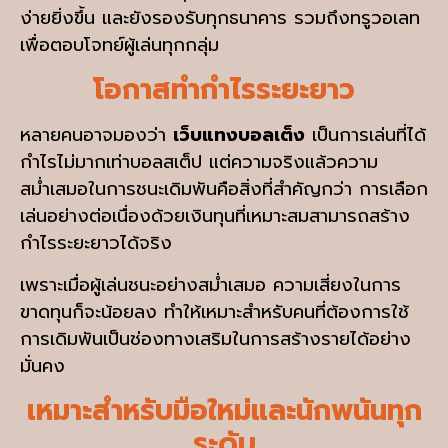
ง่ายยิ่งขึ้น และยังรองรับทุกธนาคาร รวมถึงทรูวอเลท
เพื่อตอบโจทย์ผู้เล่นทุกกลุ่ม
โอกาสทำกำไรระยะยาว
หลายคนอาจมองว่า
เว็บแทงบอลเต็ง
เป็นการเล่นที่ได้
กำไรไม่มากเท่าบอลสเต็ป แต่ความจริงแล้วความ
สม่ำเสมอในการชนะเดิมพันคือสิ่งที่สำคัญกว่า การเลือก
เล่นอย่างต่อเนื่องด้วยเงินทุนที่เหมาะสมสามารถสร้าง
กำไรระยะยาวได้จริง
เพราะเมื่อผู้เล่นชนะอย่างสม่ำเสมอ ความเสี่ยงในการ
ขาดทุนก็จะน้อยลง ทำให้เหมาะสำหรับคนที่ต้องการใช้
การเดิมพันเป็นช่องทางเสริมในการสร้างรายได้อย่าง
มั่นคง
เหมาะสำหรับมือใหม่และนักพนันทุก
ระดับ