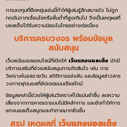
การลงทุนที่ยืดหยุ่นเช่นนี้ทำให้ผู้เล่นรู้สึกสบายใจ ไม่ถูก
กดดันจากเงื่อนไขหรือขั้นต่ำที่สูงเกินไป จึงเป็นเหตุผลที่
บอลเต็งได้รับความนิยมในไทยอย่างต่อเนื่อง
บริการครบวงจร พร้อมข้อมูล
สนับสนุน
เว็บพนันบอลออนไลน์ที่เปิดให้
เว็บแทงบอลเต็ง
มักมี
บริการเสริมที่ช่วยสนับสนุนการตัดสินใจ เช่น การ
วิเคราะห์บอลรายวัน สถิติการแข่งขัน และข้อมูลข่าวสาร
วงการฟุตบอลที่อัปเดตแบบเรียลไทม์
ข้อมูลเหล่านี้ช่วยให้ผู้เล่นวิเคราะห์ได้แม่นยำขึ้น ลดความ
เสี่ยงจากการคาดเดาแบบไม่มีหลักการ และยังทำให้การ
แทงบอลเต็งสนุกและท้าทายมากยิ่งขึ้น
สรุป เหตุผลที่
เว็บแทงบอลเต็ง