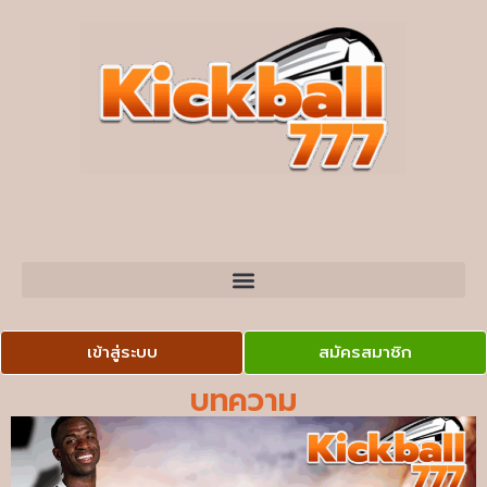
เข้าสู่ระบบ
สมัครสมาชิก
บทความ